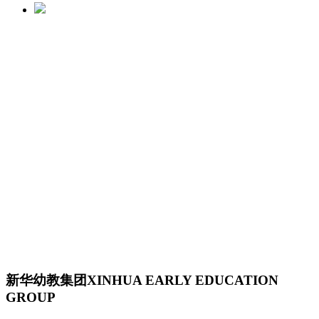
新华幼教集团
XINHUA EARLY EDUCATION
GROUP