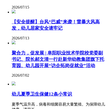
2026/07/15
【安全提醒】台风“巴威”来袭！雷暴大风高
发，幼儿居家安全请牢记
2026/07/13
聚合力，促发展 | 阜阳职业技术学院校党委副
书记、院长郝文清一行赴新华幼教集团旗下托
育园、幼儿园开展“访企拓岗促就业”活动
2026/07/02
幼儿夏季卫生保健12条小常识
夏季气温升高，病毒和细菌容易大量繁殖。为保障幼儿