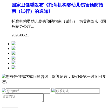
国家卫健委发布《托育机构婴幼儿伤害预防指
南（试行）的通知》
托育机构婴幼儿伤害预防指南（试行） 为贯彻落实《国
务院办公厅...
2026/06/21
您有任何需求或问题咨询，欢迎留言，我们会第一时间回复
您。