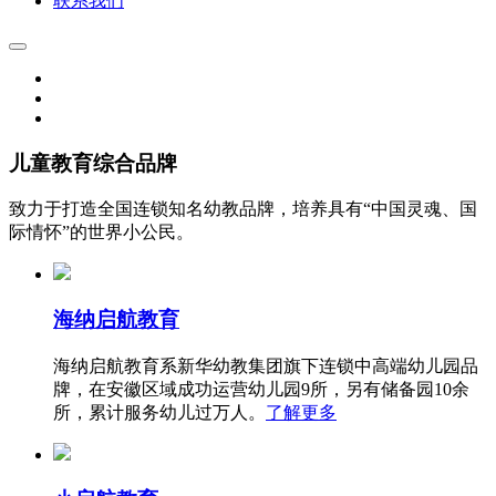
联系我们
儿童教育综合品牌
致力于打造全国连锁知名幼教品牌，培养具有“中国灵魂、国
际情怀”的世界小公民。
海纳启航教育
海纳启航教育系新华幼教集团旗下连锁中高端幼儿园品
牌，在安徽区域成功运营幼儿园9所，另有储备园10余
所，累计服务幼儿过万人。
了解更多