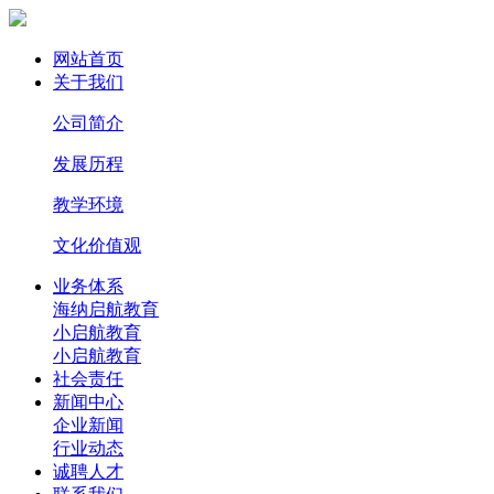
网站首页
关于我们
公司简介
发展历程
教学环境
文化价值观
业务体系
海纳启航教育
小启航教育
小启航教育
社会责任
新闻中心
企业新闻
行业动态
诚聘人才